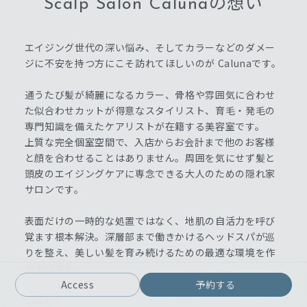
Scalp Salon Calunaの想い
エイジング世代の深い悩み、そしてカラーなどのダメー
ジに不安を持つ方にこそ訪れてほしいのが Calunaです。
通うたび髪が綺麗になるカラー、骨格や雰囲気に合わせ
た似合わせカットが得意なスタイリスト、育毛・発毛の
専門知識を備えたケアリストが在籍する美容室です。
上質な完全個室空間で、入店からお会計まで他のお客様
と顔を合わせることはありません。周囲を気にせず髪と
頭皮のエイジングケアに専念できる大人のための隠れ家
サロンです。
表面だけの一時的な処置ではなく、地肌の自活力を呼び
覚ます根本解決。深層部まで働きかけるヘッドスパが巡
りを整え、美しい髪を育み続けるための最適な環境を作
り上げます。
10年先も笑顔で毎日が輝ける予防美容をここから始めま
Access
予約する
せんか。