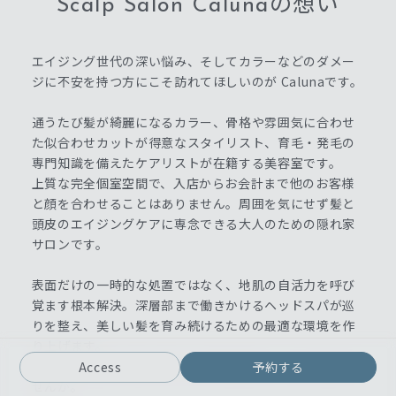
Scalp Salon Calunaの想い
エイジング世代の深い悩み、そしてカラーなどのダメー
ジに不安を持つ方にこそ訪れてほしいのが Calunaです。
通うたび髪が綺麗になるカラー、骨格や雰囲気に合わせ
た似合わせカットが得意なスタイリスト、育毛・発毛の
専門知識を備えたケアリストが在籍する美容室です。
上質な完全個室空間で、入店からお会計まで他のお客様
と顔を合わせることはありません。周囲を気にせず髪と
頭皮のエイジングケアに専念できる大人のための隠れ家
サロンです。
表面だけの一時的な処置ではなく、地肌の自活力を呼び
覚ます根本解決。深層部まで働きかけるヘッドスパが巡
りを整え、美しい髪を育み続けるための最適な環境を作
り上げます。
10年先も笑顔で毎日が輝ける予防美容をここから始めま
Access
予約する
せんか。