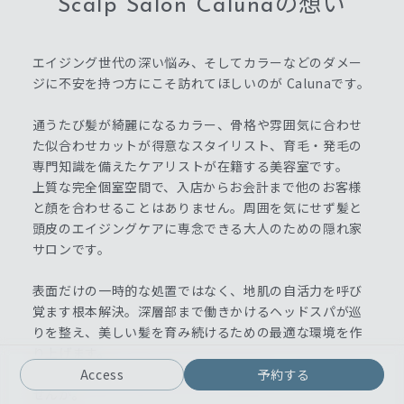
Scalp Salon Calunaの想い
エイジング世代の深い悩み、そしてカラーなどのダメー
ジに不安を持つ方にこそ訪れてほしいのが Calunaです。
通うたび髪が綺麗になるカラー、骨格や雰囲気に合わせ
た似合わせカットが得意なスタイリスト、育毛・発毛の
専門知識を備えたケアリストが在籍する美容室です。
上質な完全個室空間で、入店からお会計まで他のお客様
と顔を合わせることはありません。周囲を気にせず髪と
頭皮のエイジングケアに専念できる大人のための隠れ家
サロンです。
表面だけの一時的な処置ではなく、地肌の自活力を呼び
覚ます根本解決。深層部まで働きかけるヘッドスパが巡
りを整え、美しい髪を育み続けるための最適な環境を作
り上げます。
10年先も笑顔で毎日が輝ける予防美容をここから始めま
Access
予約する
せんか。