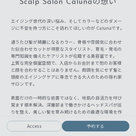
Scalp Salon Calunaの想い
エイジング世代の深い悩み、そしてカラーなどのダメー
ジに不安を持つ方にこそ訪れてほしいのが Calunaです。
通うたび髪が綺麗になるカラー、骨格や雰囲気に合わせ
た似合わせカットが得意なスタイリスト、育毛・発毛の
専門知識を備えたケアリストが在籍する美容室です。
上質な完全個室空間で、入店からお会計まで他のお客様
と顔を合わせることはありません。周囲を気にせず髪と
頭皮のエイジングケアに専念できる大人のための隠れ家
サロンです。
表面だけの一時的な処置ではなく、地肌の自活力を呼び
覚ます根本解決。深層部まで働きかけるヘッドスパが巡
りを整え、美しい髪を育み続けるための最適な環境を作
り上げます。
10年先も笑顔で毎日が輝ける予防美容をここから始めま
Access
予約する
せんか。