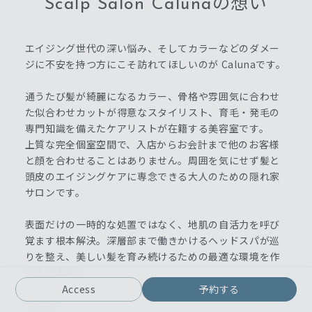
Scalp Salon Calunaの想い
エイジング世代の深い悩み、そしてカラーなどのダメー
ジに不安を持つ方にこそ訪れてほしいのが Calunaです。
通うたび髪が綺麗になるカラー、骨格や雰囲気に合わせ
た似合わせカットが得意なスタイリスト、育毛・発毛の
専門知識を備えたケアリストが在籍する美容室です。
上質な完全個室空間で、入店からお会計まで他のお客様
と顔を合わせることはありません。周囲を気にせず髪と
頭皮のエイジングケアに専念できる大人のための隠れ家
サロンです。
表面だけの一時的な処置ではなく、地肌の自活力を呼び
覚ます根本解決。深層部まで働きかけるヘッドスパが巡
りを整え、美しい髪を育み続けるための最適な環境を作
り上げます。
10年先も笑顔で毎日が輝ける予防美容をここから始めま
Access
予約する
せんか。