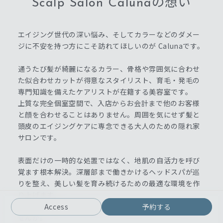
Scalp Salon Calunaの想い
エイジング世代の深い悩み、そしてカラーなどのダメー
ジに不安を持つ方にこそ訪れてほしいのが Calunaです。
通うたび髪が綺麗になるカラー、骨格や雰囲気に合わせ
た似合わせカットが得意なスタイリスト、育毛・発毛の
専門知識を備えたケアリストが在籍する美容室です。
上質な完全個室空間で、入店からお会計まで他のお客様
と顔を合わせることはありません。周囲を気にせず髪と
頭皮のエイジングケアに専念できる大人のための隠れ家
サロンです。
表面だけの一時的な処置ではなく、地肌の自活力を呼び
覚ます根本解決。深層部まで働きかけるヘッドスパが巡
りを整え、美しい髪を育み続けるための最適な環境を作
り上げます。
10年先も笑顔で毎日が輝ける予防美容をここから始めま
Access
予約する
せんか。