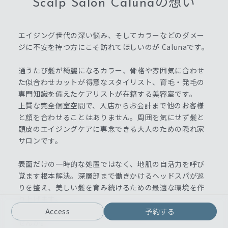
Scalp Salon Calunaの想い
エイジング世代の深い悩み、そしてカラーなどのダメー
ジに不安を持つ方にこそ訪れてほしいのが Calunaです。
通うたび髪が綺麗になるカラー、骨格や雰囲気に合わせ
た似合わせカットが得意なスタイリスト、育毛・発毛の
専門知識を備えたケアリストが在籍する美容室です。
上質な完全個室空間で、入店からお会計まで他のお客様
と顔を合わせることはありません。周囲を気にせず髪と
頭皮のエイジングケアに専念できる大人のための隠れ家
サロンです。
表面だけの一時的な処置ではなく、地肌の自活力を呼び
覚ます根本解決。深層部まで働きかけるヘッドスパが巡
りを整え、美しい髪を育み続けるための最適な環境を作
り上げます。
10年先も笑顔で毎日が輝ける予防美容をここから始めま
Access
予約する
せんか。