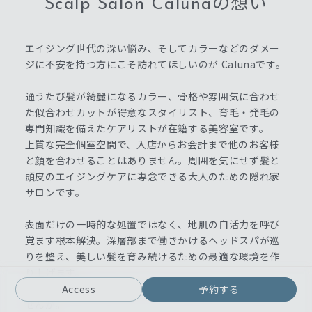
Scalp Salon Calunaの想い
エイジング世代の深い悩み、そしてカラーなどのダメー
ジに不安を持つ方にこそ訪れてほしいのが Calunaです。
通うたび髪が綺麗になるカラー、骨格や雰囲気に合わせ
た似合わせカットが得意なスタイリスト、育毛・発毛の
専門知識を備えたケアリストが在籍する美容室です。
上質な完全個室空間で、入店からお会計まで他のお客様
と顔を合わせることはありません。周囲を気にせず髪と
頭皮のエイジングケアに専念できる大人のための隠れ家
サロンです。
表面だけの一時的な処置ではなく、地肌の自活力を呼び
覚ます根本解決。深層部まで働きかけるヘッドスパが巡
りを整え、美しい髪を育み続けるための最適な環境を作
り上げます。
10年先も笑顔で毎日が輝ける予防美容をここから始めま
Access
予約する
せんか。