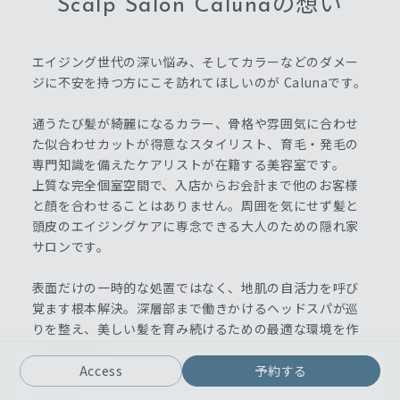
Scalp Salon Calunaの想い
エイジング世代の深い悩み、そしてカラーなどのダメー
ジに不安を持つ方にこそ訪れてほしいのが Calunaです。
通うたび髪が綺麗になるカラー、骨格や雰囲気に合わせ
た似合わせカットが得意なスタイリスト、育毛・発毛の
専門知識を備えたケアリストが在籍する美容室です。
上質な完全個室空間で、入店からお会計まで他のお客様
と顔を合わせることはありません。周囲を気にせず髪と
頭皮のエイジングケアに専念できる大人のための隠れ家
サロンです。
表面だけの一時的な処置ではなく、地肌の自活力を呼び
覚ます根本解決。深層部まで働きかけるヘッドスパが巡
りを整え、美しい髪を育み続けるための最適な環境を作
り上げます。
10年先も笑顔で毎日が輝ける予防美容をここから始めま
Access
予約する
せんか。