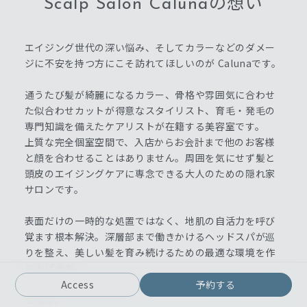
Scalp Salon Calunaの想い
エイジング世代の深い悩み、そしてカラーなどのダメー
ジに不安を持つ方にこそ訪れてほしいのが Calunaです。
通うたび髪が綺麗になるカラー、骨格や雰囲気に合わせ
た似合わせカットが得意なスタイリスト、育毛・発毛の
専門知識を備えたケアリストが在籍する美容室です。
上質な完全個室空間で、入店からお会計まで他のお客様
と顔を合わせることはありません。周囲を気にせず髪と
頭皮のエイジングケアに専念できる大人のための隠れ家
サロンです。
表面だけの一時的な処置ではなく、地肌の自活力を呼び
覚ます根本解決。深層部まで働きかけるヘッドスパが巡
りを整え、美しい髪を育み続けるための最適な環境を作
り上げます。
10年先も笑顔で毎日が輝ける予防美容をここから始めま
Access
予約する
せんか。