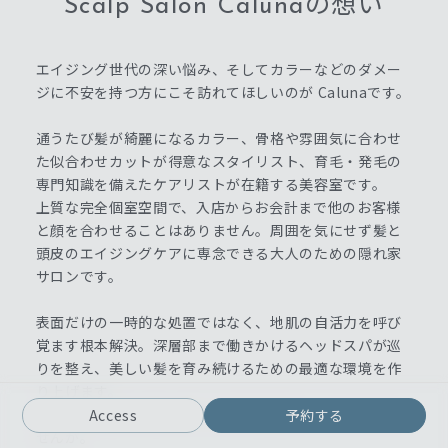
Scalp Salon Calunaの想い
エイジング世代の深い悩み、そしてカラーなどのダメー
ジに不安を持つ方にこそ訪れてほしいのが Calunaです。
通うたび髪が綺麗になるカラー、骨格や雰囲気に合わせ
た似合わせカットが得意なスタイリスト、育毛・発毛の
専門知識を備えたケアリストが在籍する美容室です。
上質な完全個室空間で、入店からお会計まで他のお客様
と顔を合わせることはありません。周囲を気にせず髪と
頭皮のエイジングケアに専念できる大人のための隠れ家
サロンです。
表面だけの一時的な処置ではなく、地肌の自活力を呼び
覚ます根本解決。深層部まで働きかけるヘッドスパが巡
りを整え、美しい髪を育み続けるための最適な環境を作
り上げます。
10年先も笑顔で毎日が輝ける予防美容をここから始めま
Access
予約する
せんか。