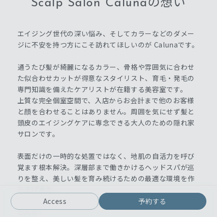
Scalp Salon Calunaの想い
エイジング世代の深い悩み、そしてカラーなどのダメー
ジに不安を持つ方にこそ訪れてほしいのが Calunaです。
通うたび髪が綺麗になるカラー、骨格や雰囲気に合わせ
た似合わせカットが得意なスタイリスト、育毛・発毛の
専門知識を備えたケアリストが在籍する美容室です。
上質な完全個室空間で、入店からお会計まで他のお客様
と顔を合わせることはありません。周囲を気にせず髪と
頭皮のエイジングケアに専念できる大人のための隠れ家
サロンです。
表面だけの一時的な処置ではなく、地肌の自活力を呼び
覚ます根本解決。深層部まで働きかけるヘッドスパが巡
りを整え、美しい髪を育み続けるための最適な環境を作
り上げます。
10年先も笑顔で毎日が輝ける予防美容をここから始めま
Access
予約する
せんか。