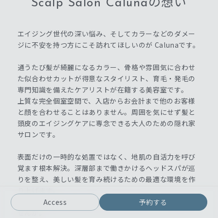
Scalp Salon Calunaの想い
エイジング世代の深い悩み、そしてカラーなどのダメー
ジに不安を持つ方にこそ訪れてほしいのが Calunaです。
通うたび髪が綺麗になるカラー、骨格や雰囲気に合わせ
た似合わせカットが得意なスタイリスト、育毛・発毛の
専門知識を備えたケアリストが在籍する美容室です。
上質な完全個室空間で、入店からお会計まで他のお客様
と顔を合わせることはありません。周囲を気にせず髪と
頭皮のエイジングケアに専念できる大人のための隠れ家
サロンです。
表面だけの一時的な処置ではなく、地肌の自活力を呼び
覚ます根本解決。深層部まで働きかけるヘッドスパが巡
りを整え、美しい髪を育み続けるための最適な環境を作
り上げます。
10年先も笑顔で毎日が輝ける予防美容をここから始めま
Access
予約する
せんか。