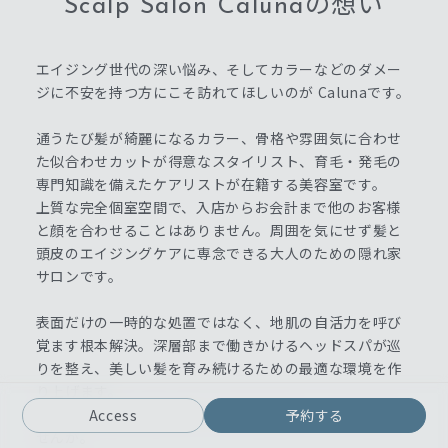
Scalp Salon Calunaの想い
エイジング世代の深い悩み、そしてカラーなどのダメー
ジに不安を持つ方にこそ訪れてほしいのが Calunaです。
通うたび髪が綺麗になるカラー、骨格や雰囲気に合わせ
た似合わせカットが得意なスタイリスト、育毛・発毛の
専門知識を備えたケアリストが在籍する美容室です。
上質な完全個室空間で、入店からお会計まで他のお客様
と顔を合わせることはありません。周囲を気にせず髪と
頭皮のエイジングケアに専念できる大人のための隠れ家
サロンです。
表面だけの一時的な処置ではなく、地肌の自活力を呼び
覚ます根本解決。深層部まで働きかけるヘッドスパが巡
りを整え、美しい髪を育み続けるための最適な環境を作
り上げます。
10年先も笑顔で毎日が輝ける予防美容をここから始めま
Access
予約する
せんか。