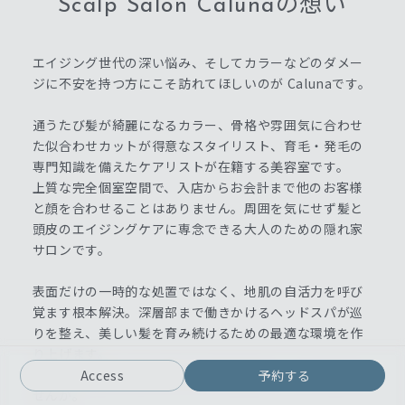
Scalp Salon Calunaの想い
エイジング世代の深い悩み、そしてカラーなどのダメー
ジに不安を持つ方にこそ訪れてほしいのが Calunaです。
通うたび髪が綺麗になるカラー、骨格や雰囲気に合わせ
た似合わせカットが得意なスタイリスト、育毛・発毛の
専門知識を備えたケアリストが在籍する美容室です。
上質な完全個室空間で、入店からお会計まで他のお客様
と顔を合わせることはありません。周囲を気にせず髪と
頭皮のエイジングケアに専念できる大人のための隠れ家
サロンです。
表面だけの一時的な処置ではなく、地肌の自活力を呼び
覚ます根本解決。深層部まで働きかけるヘッドスパが巡
りを整え、美しい髪を育み続けるための最適な環境を作
り上げます。
10年先も笑顔で毎日が輝ける予防美容をここから始めま
Access
予約する
せんか。